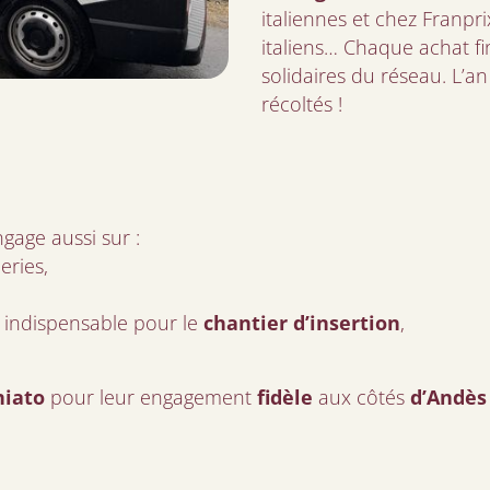
italiennes et chez Franpri
italiens… Chaque achat fi
solidaires du réseau. L’a
récoltés !
gage aussi sur :
eries,
e indispensable pour le
chantier d’insertion
,
niato
pour leur engagement
fidèle
aux côtés
d’Andès