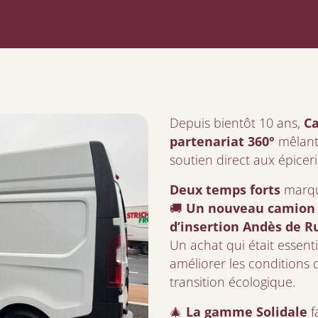
Depuis bientôt 10 ans,
Ca
partenariat 360°
mêlant 
soutien direct aux épiceri
Deux temps forts
marque
🚚
Un nouveau camion 
d’insertion Andès de R
Un achat qui était essent
améliorer les conditions d
transition écologique.
🎄
La gamme
Solidale
f