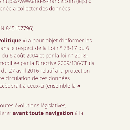
s https://www.andes-france.com (le(s) «
menée à collecter des données
REN 845107796).
Politique
») a pour objet d’informer les
dans le respect de la Loi n° 78-17 du 6
1 du 6 août 2004 et par la loi n° 2018-
 modifiée par la Directive 2009/136/CE (la
 27 avril 2016 relatif à la protection
re circulation de ces données
succèderait à ceux-ci (ensemble la
«
tes évolutions législatives,
férer
avant toute navigation
à la