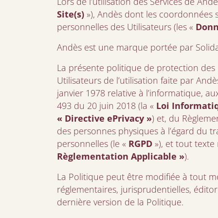
Lors de l’utilisation des Services de Andè
Site(s)
»), Andès dont les coordonnées son
personnelles des Utilisateurs (les «
Donn
Andès est une marque portée par Solidar
La présente politique de protection des 
Utilisateurs de l’utilisation faite par Andè
janvier 1978 relative à l’informatique, au
493 du 20 juin 2018 (la «
Loi Informatiq
« Directive ePrivacy »
) et, du Règleme
des personnes physiques à l’égard du tr
personnelles (le «
RGPD
»), et tout text
Règlementation Applicable »
).
La Politique peut être modifiée à tout 
réglementaires, jurisprudentielles, édito
dernière version de la Politique.