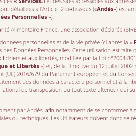
s (les
« Services
») et des sites accessibles aux adresse
t détaillées à l’Article 2 ci-dessous («
Andès
») est a
ées Personnelles
»).
ité Alimentaire France, une association déclarée (SI
données personnelles et de la vie privée (ci après la «
s
des Données Personnelles. Cette utilisation est faite 
x fichiers et aux libertés, modifiée par la Loi n°2004-80
ue et Libertés
») et, de la Directive du 12 juillet 2002
nt (UE) 2016/679 du Parlement européen et du Conseil du
aitement des données à caractère personnel et à la lib
e national de transposition ou tout texte ultérieur qui 
moment par Andès, afin notamment de se conformer à tou
riales ou techniques. Les Utilisateurs doivent donc se ré