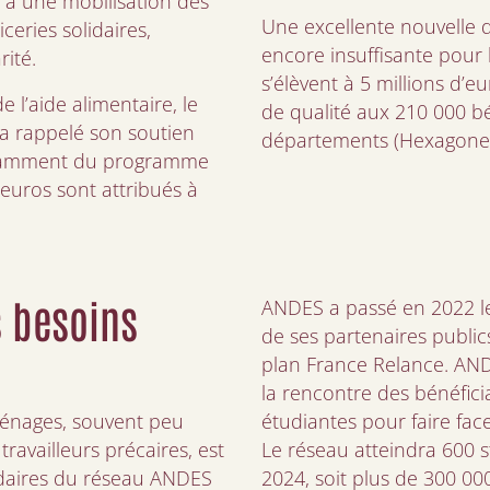
e à une mobilisation des
Une excellente nouvelle 
eries solidaires,
encore insuffisante pour
ité.
s’élèvent à 5 millions d
 l’aide alimentaire, le
de qualité aux 210 000 bé
s a rappelé son soutien
départements (Hexagone 
notamment du programme
euros sont attribués à
 besoins
ANDES a passé en 2022 le
de ses partenaires publi
plan France Relance. ANDE
la rencontre des bénéficia
énages, souvent peu
étudiantes pour faire face
travailleurs précaires, est
Le réseau atteindra 600 s
lidaires du réseau ANDES
2024, soit plus de 300 