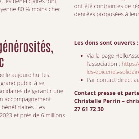
es bénéficiaires font
ont été contraintes de réd
moyenne 80 % moins cher
denrées proposées à leurs
générosités,
Les dons sont ouverts :
Via la page HelloAss
c
l’association :
https:
les-epiceries-solidair
elle aujourd’hui les
Par contact direct 
 grand public à se
olidaires de garantir une
Contact presse et parte
u’un accompagnement
Christelle Perrin –
chri
 bénéficiaires. Les
27 61 72 30
2023 et près de 6 millions