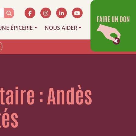
FAIRE UN DON
UNE ÉPICERIE
NOUS AIDER
taire : Andès
tés