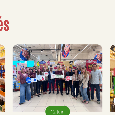
és
12
Juin