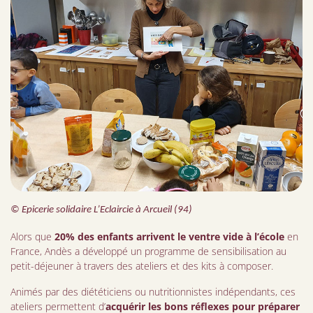
© Epicerie solidaire L’Eclaircie à Arcueil (94)
Alors que
20% des enfants arrivent le ventre vide à l’école
en
France, Andès a développé un programme de sensibilisation au
petit-déjeuner à travers des ateliers et des kits à composer.
Animés par des diététiciens ou nutritionnistes indépendants, ces
ateliers permettent d’
acquérir les bons réflexes pour préparer