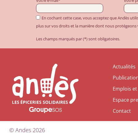
Votre e-mail*
Votre 
En cochant cette case, vous acceptez que Andès util
plus sur vos droits et la manière dont nous protégeons
Les champs marqués par (*) sont obligatoires.
Actualités
Publicatio
Emplois et
Espace pr
Contact
©
Andes
2026