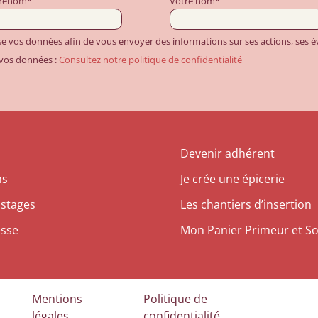
prénom*
Votre nom*
ise vos données afin de vous envoyer des informations sur ses actions, ses
 vos données :
Consultez notre politique de confidentialité
Devenir adhérent
ns
Je crée une épicerie
 stages
Les chantiers d’insertion
esse
Mon Panier Primeur et So
Mentions
Politique de
légales
confidentialité