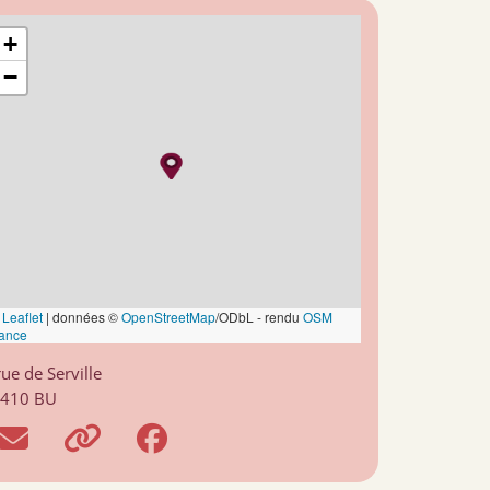
+
−
Leaflet
|
données ©
OpenStreetMap
/ODbL - rendu
OSM
ance
rue de Serville
410 BU