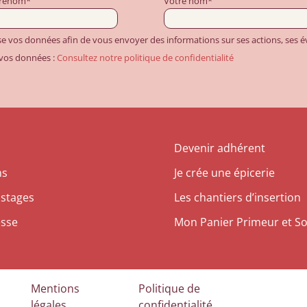
prénom*
Votre nom*
ise vos données afin de vous envoyer des informations sur ses actions, ses
 vos données :
Consultez notre politique de confidentialité
Devenir adhérent
ns
Je crée une épicerie
 stages
Les chantiers d’insertion
esse
Mon Panier Primeur et So
Mentions
Politique de
légales
confidentialité