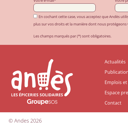
Votre e-mail*
Votre 
En cochant cette case, vous acceptez que Andès util
plus sur vos droits et la manière dont nous protégeons
Les champs marqués par (*) sont obligatoires.
Actualités
Publicatio
Emplois et
Espace pr
Contact
©
Andes
2026