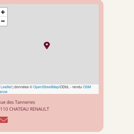
+
−
Leaflet
|
données ©
OpenStreetMap
/ODbL - rendu
OSM
ance
rue des Tanneries
110 CHATEAU RENAULT