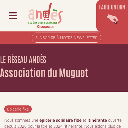
FAIRE UN DON
S'INSCRIRE À NOTRE NEWSLETTER
LE RÉSEAU ANDÈS
Association du Muguet
Épicerie fixe
Nous sommes une
épicerie solidaire fixe
et
itinérante
ouverte
depuis 2020 pour la fixe et 2024 l’itinérante. Nous aidons plus de