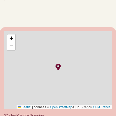
+
−
Leaflet
|
données ©
OpenStreetMap
/ODbL - rendu
OSM France
57 allée Maurice Novarina