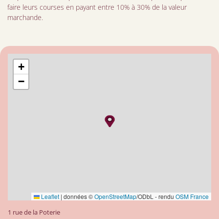
faire leurs courses en payant entre 10% à 30% de la valeur
marchande.
+
−
Leaflet
|
données ©
OpenStreetMap
/ODbL - rendu
OSM France
1 rue de la Poterie