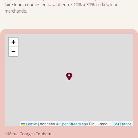
faire leurs courses en payant entre 10% à 30% de la valeur
marchande.
+
−
Leaflet
|
données ©
OpenStreetMap
/ODbL - rendu
OSM France
118 rue Georges Coubard