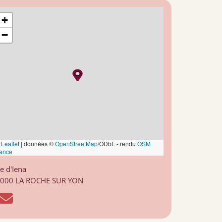
+
−
Leaflet
|
données ©
OpenStreetMap
/ODbL - rendu
OSM
ance
e d'Iena
000 LA ROCHE SUR YON