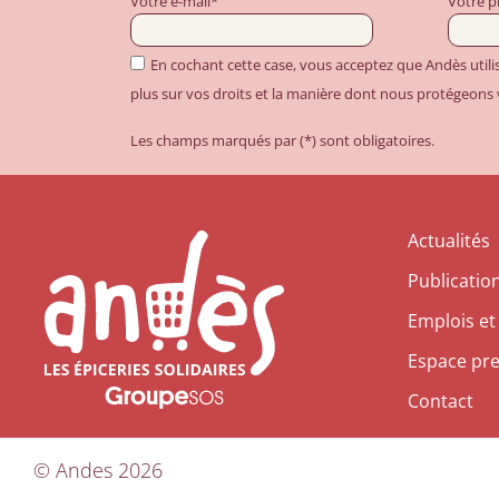
Votre e-mail*
Votre 
En cochant cette case, vous acceptez que Andès util
plus sur vos droits et la manière dont nous protégeons
Les champs marqués par (*) sont obligatoires.
Actualités
Publicatio
Emplois et
Espace pr
Contact
©
Andes
2026