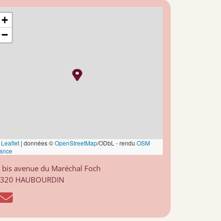
+
−
Leaflet
|
données ©
OpenStreetMap
/ODbL - rendu
OSM
ance
 bis avenue du Maréchal Foch
9320 HAUBOURDIN