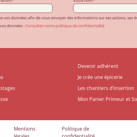
prénom*
Votre nom*
ise vos données afin de vous envoyer des informations sur ses actions, ses
 vos données :
Consultez notre politique de confidentialité
Devenir adhérent
ns
Je crée une épicerie
 stages
Les chantiers d’insertion
esse
Mon Panier Primeur et So
Mentions
Politique de
légales
confidentialité