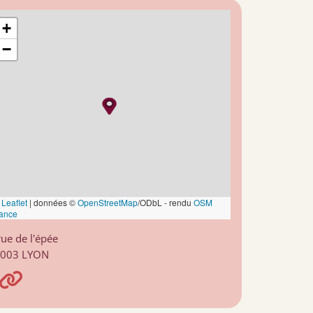
+
−
Leaflet
|
données ©
OpenStreetMap
/ODbL - rendu
OSM
ance
rue de l'épée
003 LYON