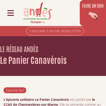
FAIRE UN DON
S'INSCRIRE À NOTRE NEWSLETTER
LE RÉSEAU ANDÈS
Le Panier Canavérois
Épicerie fixe
L’épicerie solidaire Le Panier Canavérois
est portée par
le
CCAS de Chennevières-sur-Marne
. Elle se présente comme un