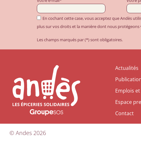
Votre e-mail*
Votre 
En cochant cette case, vous acceptez que Andès util
plus sur vos droits et la manière dont nous protégeons
Les champs marqués par (*) sont obligatoires.
Actualités
Publicatio
Emplois et
Espace pr
Contact
©
Andes
2026