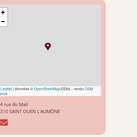
+
−
Leaflet
|
données ©
OpenStreetMap
/ODbL - rendu
OSM
ance
4 rue du Mail
310 SAINT OUEN L'AUMÔNE