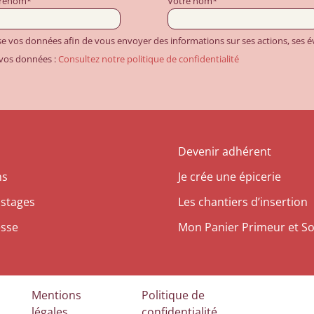
prénom*
Votre nom*
ise vos données afin de vous envoyer des informations sur ses actions, ses
 vos données :
Consultez notre politique de confidentialité
Devenir adhérent
ns
Je crée une épicerie
 stages
Les chantiers d’insertion
esse
Mon Panier Primeur et So
Mentions
Politique de
légales
confidentialité