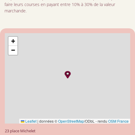
faire leurs courses en payant entre 10% à 30% de la valeur
marchande.
+
−
Leaflet
|
données ©
OpenStreetMap
/ODbL - rendu
OSM France
23 place Michelet