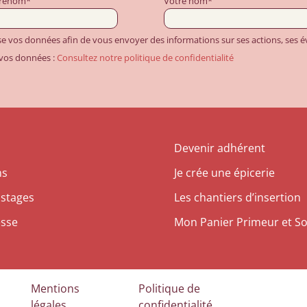
prénom*
Votre nom*
ise vos données afin de vous envoyer des informations sur ses actions, ses
 vos données :
Consultez notre politique de confidentialité
Devenir adhérent
ns
Je crée une épicerie
 stages
Les chantiers d’insertion
esse
Mon Panier Primeur et So
Mentions
Politique de
légales
confidentialité