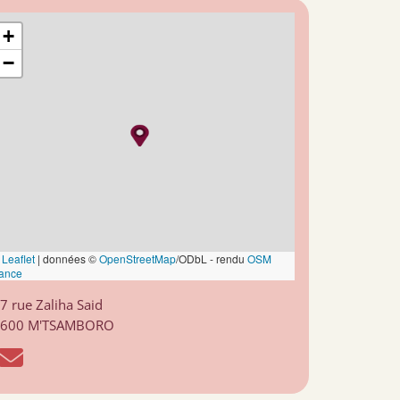
+
−
Leaflet
|
données ©
OpenStreetMap
/ODbL - rendu
OSM
ance
7 rue Zaliha Said
7600 M'TSAMBORO