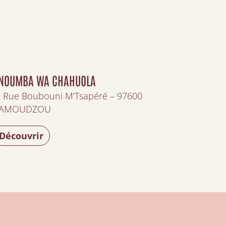
NOUMBA WA CHAHUOLA
 Rue Boubouni M’Tsapéré – 97600
AMOUDZOU
Découvrir