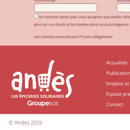
Votre e-mail*
Votre 
En cochant cette case, vous acceptez que Andès util
plus sur vos droits et la manière dont nous protégeons
Les champs marqués par (*) sont obligatoires.
Actualités
Publicatio
Emplois et
Espace pr
Contact
©
Andes
2026