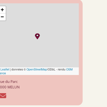
+
−
Leaflet
|
données ©
OpenStreetMap
/ODbL - rendu
OSM
ance
rue du Parc
7000 MELUN