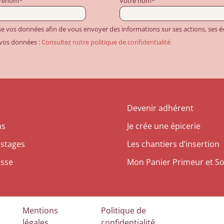
prénom*
Votre nom*
ise vos données afin de vous envoyer des informations sur ses actions, ses
 vos données :
Consultez notre politique de confidentialité
Devenir adhérent
ns
Je crée une épicerie
 stages
Les chantiers d’insertion
esse
Mon Panier Primeur et So
Mentions
Politique de
légales
confidentialité