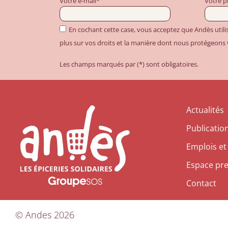
Votre e-mail*
Votre 
En cochant cette case, vous acceptez que Andès util
plus sur vos droits et la manière dont nous protégeons
Les champs marqués par (*) sont obligatoires.
Actualités
Publicatio
Emplois et
Espace pr
Contact
©
Andes
2026