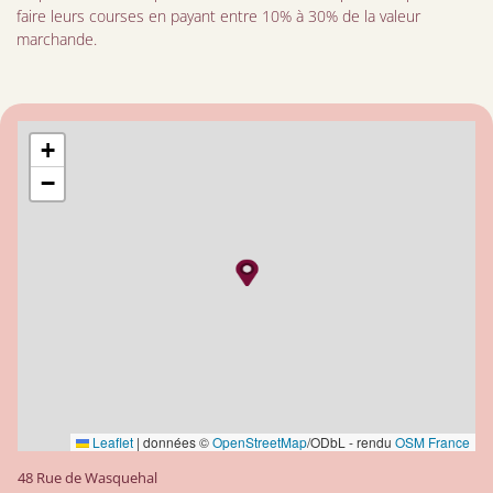
faire leurs courses en payant entre 10% à 30% de la valeur
marchande.
+
−
Leaflet
|
données ©
OpenStreetMap
/ODbL - rendu
OSM France
48 Rue de Wasquehal