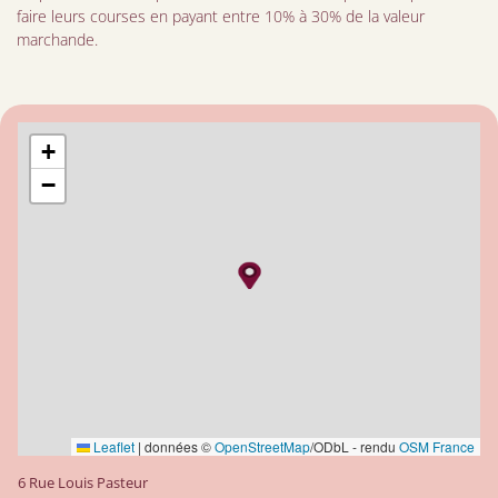
faire leurs courses en payant entre 10% à 30% de la valeur
marchande.
+
−
Leaflet
|
données ©
OpenStreetMap
/ODbL - rendu
OSM France
6 Rue Louis Pasteur