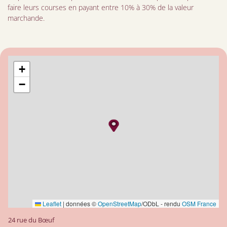
faire leurs courses en payant entre 10% à 30% de la valeur
marchande.
+
−
Leaflet
|
données ©
OpenStreetMap
/ODbL - rendu
OSM France
24 rue du Bœuf