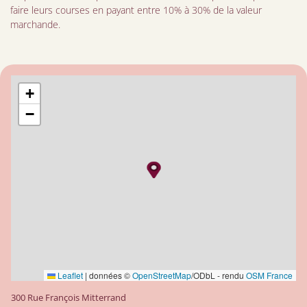
faire leurs courses en payant entre 10% à 30% de la valeur
marchande.
+
−
Leaflet
|
données ©
OpenStreetMap
/ODbL - rendu
OSM France
300 Rue François Mitterrand