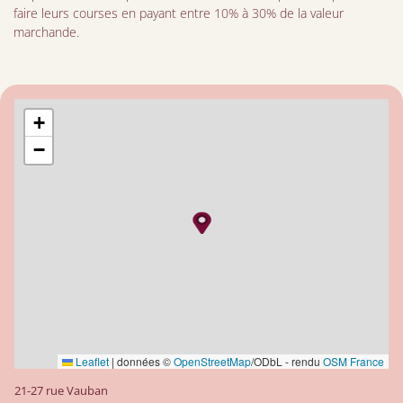
faire leurs courses en payant entre 10% à 30% de la valeur
marchande.
+
−
Leaflet
|
données ©
OpenStreetMap
/ODbL - rendu
OSM France
21-27 rue Vauban