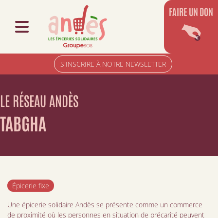
FAIRE UN DON
S'INSCRIRE À NOTRE NEWSLETTER
LE RÉSEAU ANDÈS
TABGHA
Épicerie fixe
Une épicerie solidaire Andès se présente comme un commerce
de proximité où les personnes en situation de précarité peuvent