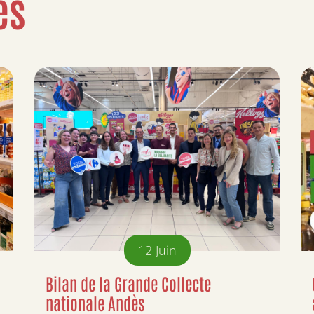
és
12
Juin
Bilan de la Grande Collecte
nationale Andès