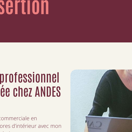
sertion
 professionnel
vée chez ANDES
 commerciale en
tores d’intérieur avec mon