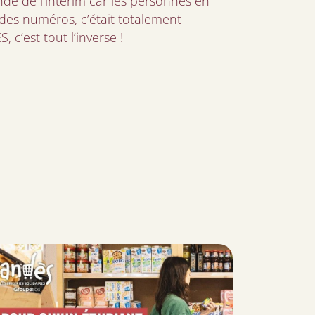
monde de l’intérim car les personnes en
des numéros, c’était totalement
c’est tout l’inverse !