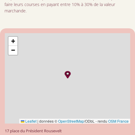
faire leurs courses en payant entre 10% à 30% de la valeur
marchande.
+
−
Leaflet
|
données ©
OpenStreetMap
/ODbL - rendu
OSM France
17 place du Président Rousevelt