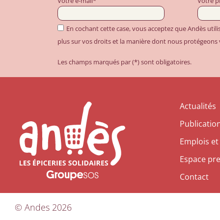
Votre e-mail*
Votre 
En cochant cette case, vous acceptez que Andès util
plus sur vos droits et la manière dont nous protégeons
Les champs marqués par (*) sont obligatoires.
Actualités
Publicatio
Emplois et
Espace pr
Contact
©
Andes
2026