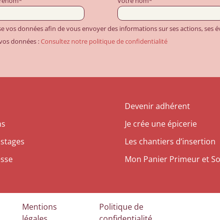
prénom*
Votre nom*
ise vos données afin de vous envoyer des informations sur ses actions, ses
 vos données :
Consultez notre politique de confidentialité
Devenir adhérent
ns
Je crée une épicerie
 stages
Les chantiers d’insertion
esse
Mon Panier Primeur et So
Mentions
Politique de
légales
confidentialité