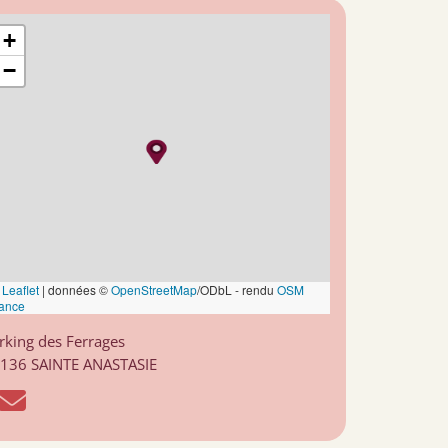
+
−
Leaflet
|
données ©
OpenStreetMap
/ODbL - rendu
OSM
ance
rking des Ferrages
136 SAINTE ANASTASIE